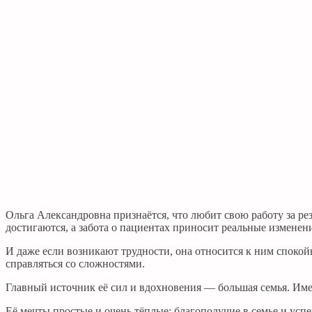
Ольга Александровна признаётся, что любит свою работу за ре
достигаются, а забота о пациентах приносит реальные изменен
И даже если возникают трудности, она относится к ним спокойно
справляться со сложностями.
Главный источник её сил и вдохновения — большая семья. Име
Её мечты простые и очень тёплые: благополучие в семье и успе