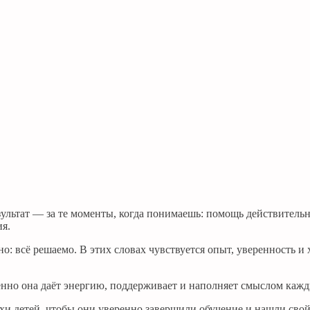
зультат — за те моменты, когда понимаешь: помощь действитель
ия.
: всё решаемо. В этих словах чувствуется опыт, уверенность и х
нно она даёт энергию, поддерживает и наполняет смыслом кажд
хи детей, чтобы они уверенно завершили обучение и нашли свой 