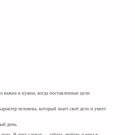
но важна и нужна, когда поставленные цели
арактер человека, который знает своё дело и умеет
ый день.
путь. В этих словах — забота, любовь и вера в